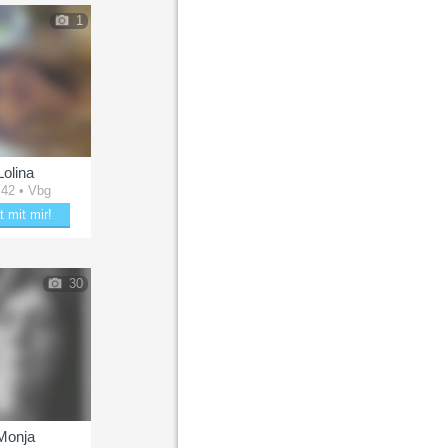
1
Lolina
 42 • Vbg
t mit mir!
ere mit Lolina
30
Monja