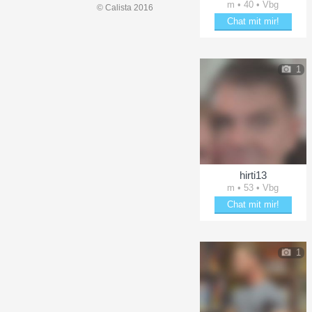
m • 40 • Vbg
© Calista 2016
Chat mit mir!
Bring Pat1986 zum Läche
1
hirti13
m • 53 • Vbg
Chat mit mir!
Plänkle mit hirti13
1