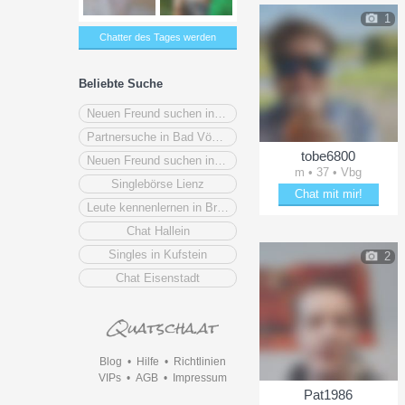
1
Chatter des Tages werden
Beliebte Suche
Neuen Freund suchen in Vorarlberg
Partnersuche in Bad Vöslau
tobe6800
Neuen Freund suchen in Knittelfeld
m • 37 • Vbg
Singlebörse Lienz
Chat mit mir!
Leute kennenlernen in Braunau am Inn
Bring tobe6800 zum Läch
Chat Hallein
Singles in Kufstein
2
Chat Eisenstadt
Blog
•
Hilfe
•
Richtlinien
VIPs
•
AGB
•
Impressum
Pat1986