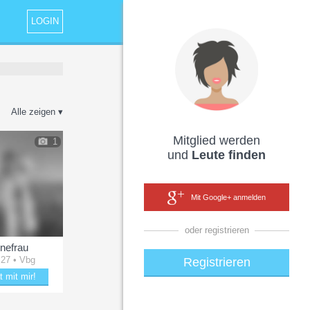
LOGIN
Alle zeigen ▾
Mitglied werden
1
und
Leute finden
Mit Google+ anmelden
oder registrieren
enefrau
 27 • Vbg
Registrieren
t mit mir!
tere lenefrau