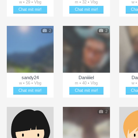
w • 29 • Vbg
m • 32 • Vbg
w •
Chat mit mir!
Chat mit mir!
Cha
ln
Date mit Sexy_girl_me
Bezaubere NicoleePaar
Plänk
2
2
sandy24
Daniiiiel
Da
w • 56 • Vbg
m • 40 • Vbg
w •
Chat mit mir!
Chat mit mir!
Cha
Entzücke sandy24
Plänkle mit Daniiiiel
Plän
2