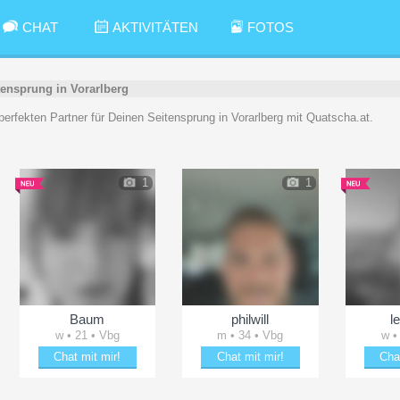
CHAT
AKTIVITÄTEN
FOTOS
tensprung in Vorarlberg
n perfekten Partner für Deinen Seitensprung in Vorarlberg mit Quatscha.at.
1
1
Baum
philwill
l
w • 21 • Vbg
m • 34 • Vbg
w •
Chat mit mir!
Chat mit mir!
Cha
Verzaubere Baum
Schäkere mit philwill
Erhei