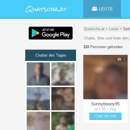
LEUTE
Quatscha.at
>
Leute
>
Sei
Chatte, flirte und finde de
110
Personen gefunden
Chatter des Tages
1
Sunnyboooy95
m • 31 • Vbg
Chat mit mir!
Date mit Sunnyboooy95