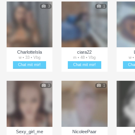
3
1
CharlotteIsla
ciara22
w • 33 • Vbg
m • 48 • Vbg
w •
Chat mit mir!
Chat mit mir!
Cha
eln
Schäkere mit CharlotteIsla
Erheitere ciara22
Schäk
3
1
Sexy_girl_me
NicoleePaar