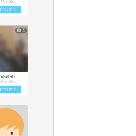
 35 • Vbg
t mit mir!
le mit Monja
5
niSeb87
 39 • Vbg
t mit mir!
kle mit DaniSeb87