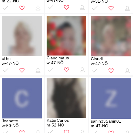
w·47·NÖ
m·22·NÖ
w·31·NÖ
Claudimaus
cl.hu
Claudi
w·47·NÖ
w·47·NÖ
w·47·NÖ
KaterCarlos
Jeanette
sahin33Sahin01
m·52·NÖ
w·50·NÖ
m·47·NÖ