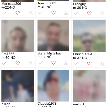
TomTom001
Marissaa206
Freeguy
m·40·NÖ
w·22·NÖ
m·36·NÖ
StefanMistelbach
Fra1366
EhrlichDirekt
m·37·NÖ
m·60·NÖ
m·37·NÖ
Claudia1979
Killian
melix.d