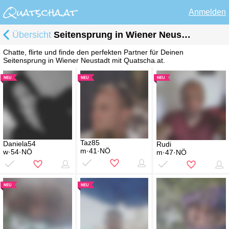
Anmelden
Übersicht
Seitensprung in Wiener Neustadt
Chatte, flirte und finde den perfekten Partner für Deinen
Seitensprung in Wiener Neustadt mit Quatscha.at.
Taz85
Daniela54
Rudi
m·41·NÖ
w·54·NÖ
m·47·NÖ