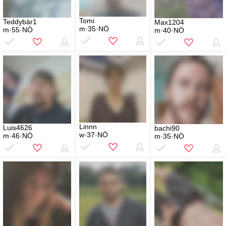
Tomi
Teddybär1
Max1204
m·35·NÖ
m·55·NÖ
m·40·NÖ
Linnn
Luis4626
bachi90
w·37·NÖ
m·46·NÖ
m·35·NÖ