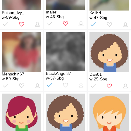
maier
Poison_Ivy_
Kolibri
w·46·Sbg
w·59·Sbg
w·47·Sbg
BlackAngel87
Menschin67
Dari01
w·37·Sbg
w·59·Sbg
w·25·Sbg