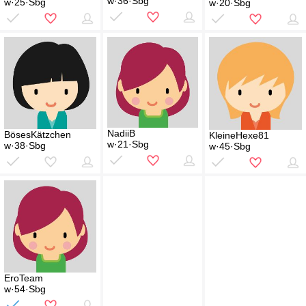
w·36·Sbg
w·25·Sbg
w·20·Sbg
NadiiB
BösesKätzchen
KleineHexe81
w·21·Sbg
w·38·Sbg
w·45·Sbg
EroTeam
w·54·Sbg