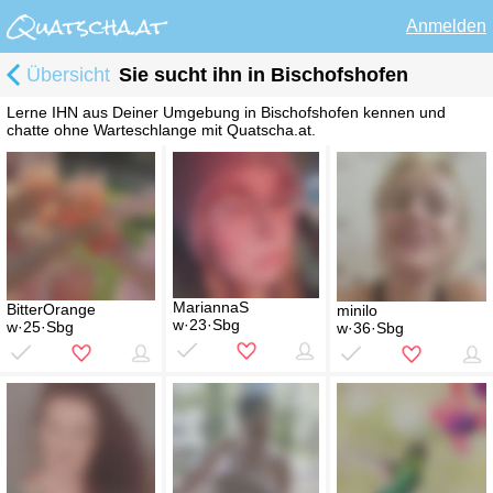
Anmelden
Übersicht
Sie sucht ihn in Bischofshofen
Lerne IHN aus Deiner Umgebung in Bischofshofen kennen und
chatte ohne Warteschlange mit Quatscha.at.
MariannaS
BitterOrange
minilo
w·23·Sbg
w·25·Sbg
w·36·Sbg