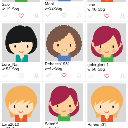
Moni
Salo
bine
w·32·Sbg
w·19·Sbg
w·46·Sbg
Rebecca1981
Lore_Na
gebirglerin1
w·45·Sbg
w·53·Sbg
w·60·Sbg
Sabs***
Lara2010
Hannah01