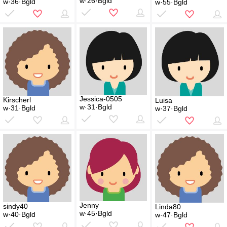
w·26·Bgld
w·36·Bgld
w·55·Bgld
Jessica-0505
Kirscherl
Luisa
w·31·Bgld
w·31·Bgld
w·37·Bgld
Jenny
sindy40
Linda80
w·45·Bgld
w·40·Bgld
w·47·Bgld