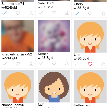
Sabi_1989_
Summerrain74
Chelly
w·37·Bgld
w·52·Bgld
w·38·Bgld
Kerstin
KrieglerFranziska52
Linn
w·45·Bgld
w·59·Bgld
w·30·Bgld
fadf
chaosqueen90
Kaffeetraum