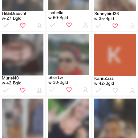
Isabella
HildiiBraucht
Sunnybird36
w·60·Bgld
w·27·Bgld
w·35·Bgld
Stier1w
Müriel40
KarinZzzz
w·38·Bgld
w·42·Bgld
w·42·Bgld