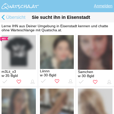
Anmelden
Übersicht
Sie sucht ihn in Eisenstadt
Lerne IHN aus Deiner Umgebung in Eisenstadt kennen und chatte
ohne Warteschlange mit Quatscha.at.
Liinnn
m3Lii_x3
Samchen
w·30·Bgld
w·35·Bgld
w·30·Bgld