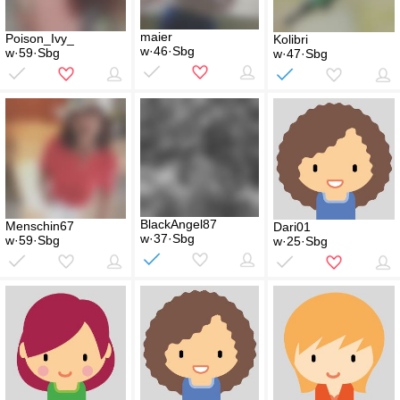
maier
Poison_Ivy_
Kolibri
w·46·Sbg
w·59·Sbg
w·47·Sbg
BlackAngel87
Menschin67
Dari01
w·37·Sbg
w·59·Sbg
w·25·Sbg