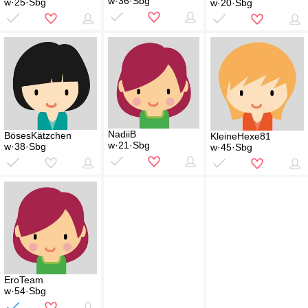
w·36·Sbg
w·25·Sbg
w·20·Sbg
NadiiB
BösesKätzchen
KleineHexe81
w·21·Sbg
w·38·Sbg
w·45·Sbg
EroTeam
w·54·Sbg