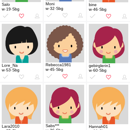
Moni
Salo
bine
w·32·Sbg
w·19·Sbg
w·46·Sbg
Rebecca1981
Lore_Na
gebirglerin1
w·45·Sbg
w·53·Sbg
w·60·Sbg
Sabs***
Lara2010
Hannah01