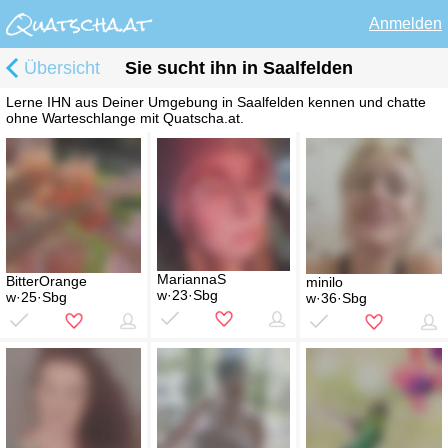
Anmelden
Übersicht
Sie sucht ihn in Saalfelden
Lerne IHN aus Deiner Umgebung in Saalfelden kennen und chatte
ohne Warteschlange mit Quatscha.at.
MariannaS
BitterOrange
minilo
w·23·Sbg
w·25·Sbg
w·36·Sbg