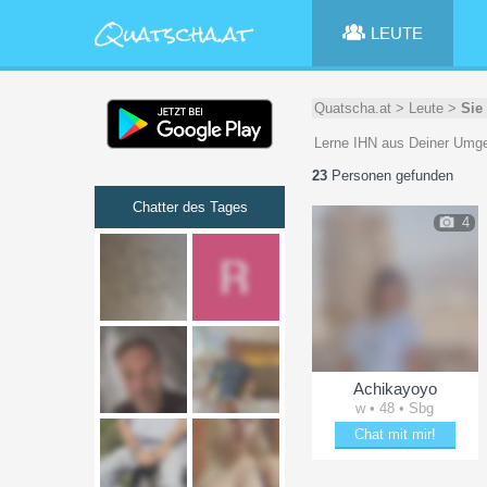
LEUTE
Quatscha.at
>
Leute
>
Sie
Lerne IHN aus Deiner Umge
23
Personen gefunden
Chatter des Tages
4
Achikayoyo
w • 48 • Sbg
Chat mit mir!
Date mit Achikayoyo