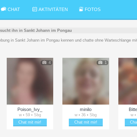
CHAT
AKTIVITÄTEN
FOTOS
 sucht ihn in Sankt Johann im Pongau
bung in Sankt Johann im Pongau kennen und chatte ohne Warteschlange mit
4
1
Poison_Ivy_
minilo
Bit
w • 59 • Sbg
w • 36 • Sbg
w •
Chat mit mir!
Chat mit mir!
Cha
Bring Poison_Ivy_ zum Lächeln
Flirte mit minilo
Verz