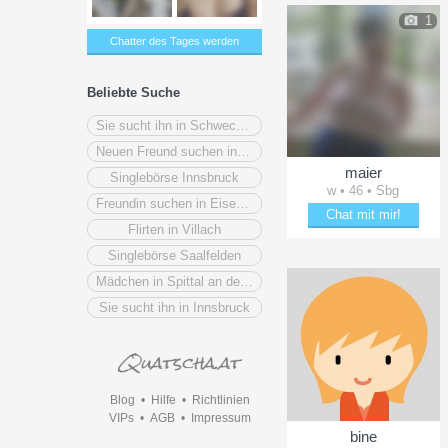
1
Chatter des Tages werden
Beliebte Suche
Sie sucht ihn in Schwechat
Neuen Freund suchen in Steiermark
maier
Singlebörse Innsbruck
w • 46 • Sbg
Freundin suchen in Eisenstadt
Chat mit mir!
Flirten in Villach
Flirte mit maier
Singlebörse Saalfelden
Mädchen in Spittal an der Drau
Sie sucht ihn in Innsbruck
Blog
•
Hilfe
•
Richtlinien
VIPs
•
AGB
•
Impressum
bine