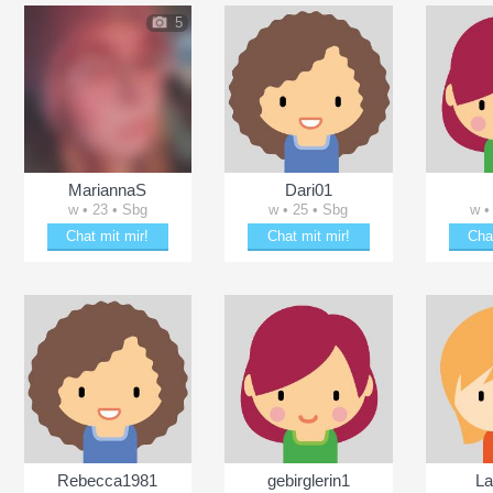
5
MariannaS
Dari01
w • 23 • Sbg
w • 25 • Sbg
w •
Chat mit mir!
Chat mit mir!
Cha
Plänkle mit MariannaS
Plänkle mit Dari01
Date 
Rebecca1981
gebirglerin1
La