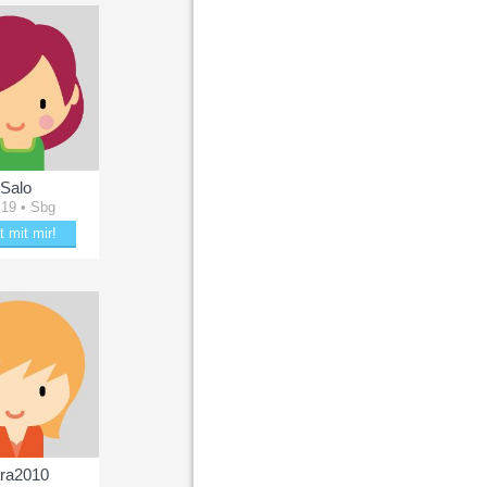
Salo
 19 • Sbg
t mit mir!
mit Salo
ra2010