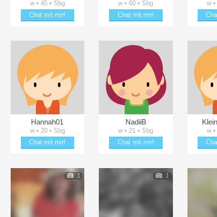
w • 45 • Sbg
w • 60 • Sbg
w •
Chat mit mir!
Chat mit mir!
Cha
Flirte mit Rebecca1981
Schäkere mit gebirglerin1
Schä
Hannah01
NadiiB
Klei
w • 20 • Sbg
w • 21 • Sbg
w •
Chat mit mir!
Chat mit mir!
Cha
Erheitere Hannah01
Bezaubere NadiiB
Verz
1
1