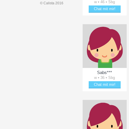
w • 46 • Sbg
© Calista 2016
Chat mit mir!
Bring bine zum Lächeln
Sabs***
w • 36 • Sbg
Chat mit mir!
Date mit Sabs***