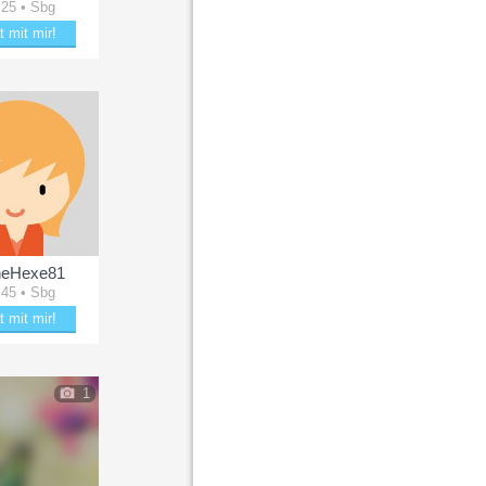
 25 • Sbg
t mit mir!
kere mit Lara2010
neHexe81
 45 • Sbg
t mit mir!
aubere KleineHexe81
1