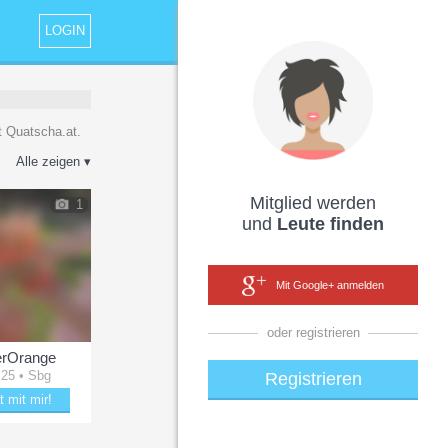
LOGIN
 Quatscha.at.
Alle zeigen ▾
Mitglied werden
1
und
Leute finden
Mit Google+ anmelden
oder registrieren
terOrange
 25 • Sbg
Registrieren
t mit mir!
aubere BitterOrange