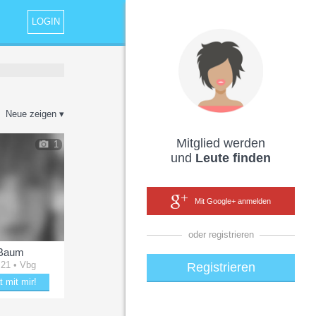
LOGIN
Neue zeigen ▾
Mitglied werden
1
und
Leute finden
Mit Google+ anmelden
oder registrieren
Baum
 21 • Vbg
Registrieren
t mit mir!
aubere Baum