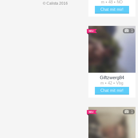
m • 48 • NÖ
© Calista 2016
Chat mit mir!
Plänkle mit Didiwaldviertel
1
Giftzwerg84
m • 42 • Vbg
Chat mit mir!
Bring Giftzwerg84 zum L
1