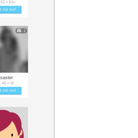
 61 • Ktn
t mit mir!
aubere Katze
1
isaster
• 40 • W
t mit mir!
le mit Disaster