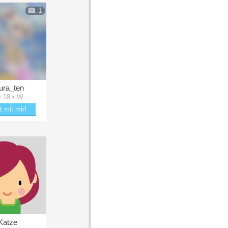
1
ura_ten
• 18 • W
t mit mir!
kere mit Laura_ten
Katze