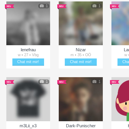
1
1
lenefrau
Nizar
La
w • 27 • Vbg
m • 35 • OÖ
w 
Chat mit mir!
Chat mit mir!
Cha
Erheitere lenefrau
Bezaubere Nizar
Schä
1
1
m3Lii_x3
Dark-Punischer