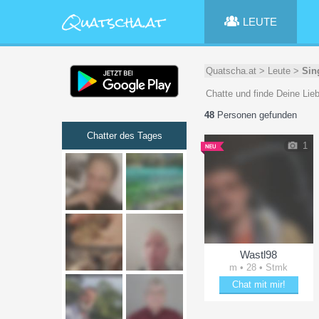
LEUTE
Quatscha.at
>
Leute
>
Sin
Chatte und finde Deine Lieb
48
Personen gefunden
Chatter des Tages
1
Wastl98
m • 28 • Stmk
Chat mit mir!
Bezaubere Wastl98