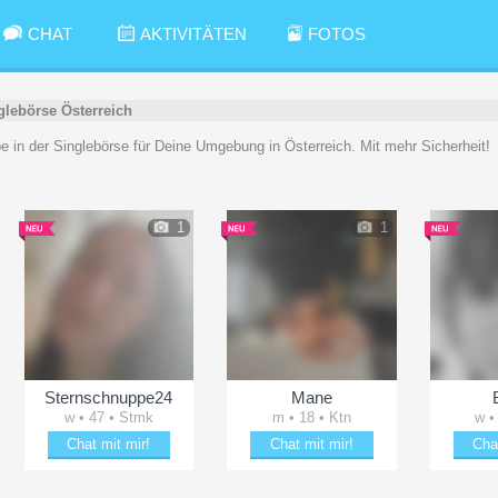
CHAT
AKTIVITÄTEN
FOTOS
glebörse Österreich
e in der Singlebörse für Deine Umgebung in Österreich. Mit mehr Sicherheit!
1
1
Sternschnuppe24
Mane
w • 47 • Stmk
m • 18 • Ktn
w •
Chat mit mir!
Chat mit mir!
Cha
Date mit Sternschnuppe24
Plänkle mit Mane
Verz