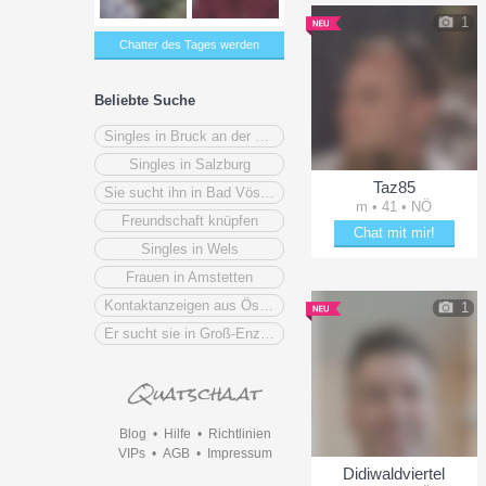
1
Chatter des Tages werden
Beliebte Suche
Singles in Bruck an der Mur
Singles in Salzburg
Taz85
Sie sucht ihn in Bad Vöslau
m • 41 • NÖ
Freundschaft knüpfen
Chat mit mir!
Singles in Wels
Verzaubere Taz85
Frauen in Amstetten
Kontaktanzeigen aus Österreich
1
Er sucht sie in Groß-Enzersdorf
Blog
•
Hilfe
•
Richtlinien
VIPs
•
AGB
•
Impressum
Didiwaldviertel