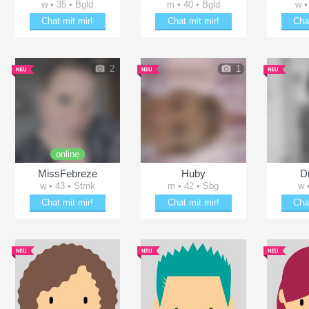
w • 35 • Bgld
m • 40 • Bgld
w •
Chat mit mir!
Chat mit mir!
Cha
Flirte mit m3Lii_x3
Plänkle mit Dark-Punischer
Verz
2
1
online
MissFebreze
Huby
D
w • 43 • Stmk
m • 42 • Sbg
w 
Chat mit mir!
Chat mit mir!
Cha
ächeln
Plänkle mit MissFebreze
Erheitere Huby
Plänk