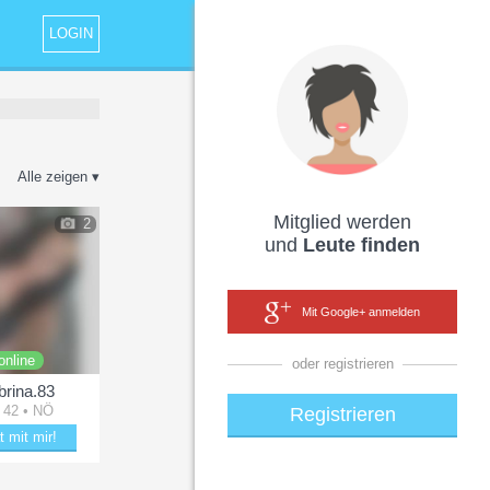
LOGIN
Alle zeigen ▾
Mitglied werden
2
und
Leute finden
Mit Google+ anmelden
online
oder registrieren
brina.83
 42 • NÖ
Registrieren
t mit mir!
mit Sabrina.83