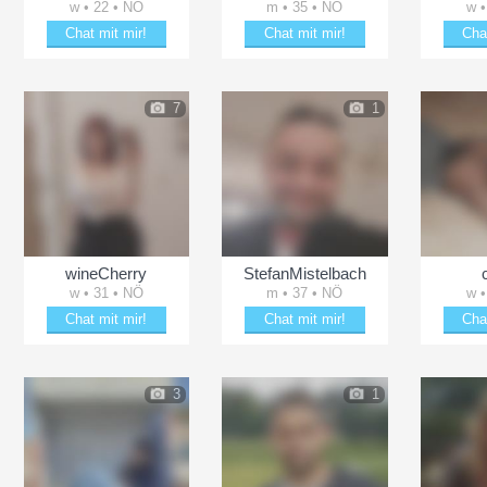
w • 22 • NÖ
m • 35 • NÖ
w •
Chat mit mir!
Chat mit mir!
Cha
Plänkle mit Marissaa206
Bring bachi90 zum Lächeln
Erhei
7
1
wineCherry
StefanMistelbach
w • 31 • NÖ
m • 37 • NÖ
w •
Chat mit mir!
Chat mit mir!
Cha
Date mit wineCherry
Date mit StefanMistelbach
Erhei
3
1