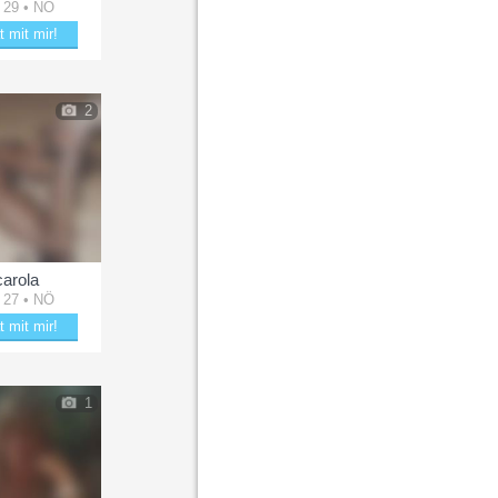
 29 • NÖ
t mit mir!
tere lisa00
2
carola
 27 • NÖ
t mit mir!
tere carola
1