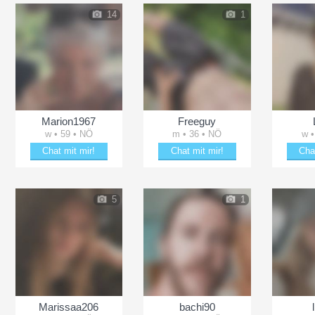
14
1
Marion1967
Freeguy
w • 59 • NÖ
m • 36 • NÖ
w •
Chat mit mir!
Chat mit mir!
Cha
Plänkle mit Marion1967
Entzücke Freeguy
Schä
5
1
Marissaa206
bachi90