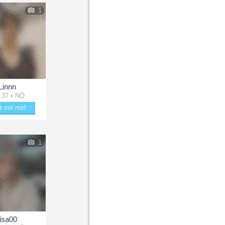
1
Linnn
 37 • NÖ
t mit mir!
kere mit Linnn
1
lisa00