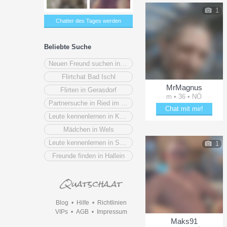
1
Chatter des Tages werden
Beliebte Suche
Neuen Freund suchen in Wiener Neustadt
Flirtchat Bad Ischl
MrMagnus
Flirten in Gerasdorf
m • 36 • NÖ
Partnersuche in Ried im Innkreis
Chat mit mir!
Leute kennenlernen in Kärnten
Plänkle mit MrMagnus
Mädchen in Wels
Leute kennenlernen in Spittal an der Drau
1
Freunde finden in Hallein
Blog
•
Hilfe
•
Richtlinien
VIPs
•
AGB
•
Impressum
Maks91