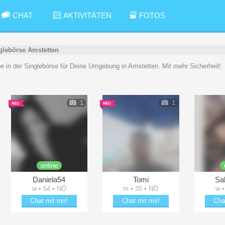
CHAT
AKTIVITÄTEN
FOTOS
glebörse Amstetten
be in der Singlebörse für Deine Umgebung in Amstetten. Mit mehr Sicherheit!
1
1
online
Daniela54
Tomi
Sa
w • 54 • NÖ
m • 35 • NÖ
w •
Chat mit mir!
Chat mit mir!
Cha
Plänkle mit Daniela54
Verzaubere Tomi
Date 