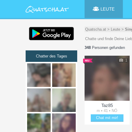
LEUTE
Quatscha.at
>
Leute
>
Sin
Chatte und finde Deine Lie
348
Personen gefunden
Chatter des Tages
1
Taz85
m • 41 • NÖ
Chat mit mir!
Verzaubere Taz85