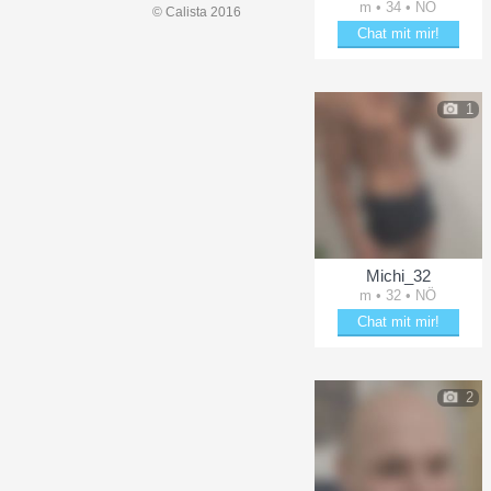
m • 34 • NÖ
© Calista 2016
Chat mit mir!
Plänkle mit Maks91
1
Michi_32
m • 32 • NÖ
Chat mit mir!
Plänkle mit Michi_32
2