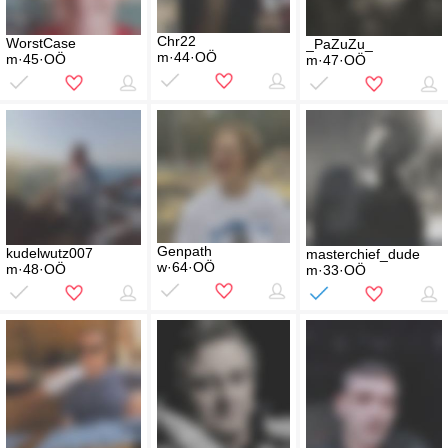
Chr22
WorstCase
_PaZuZu_
m·44·OÖ
m·45·OÖ
m·47·OÖ
Genpath
kudelwutz007
masterchief_dude
w·64·OÖ
m·48·OÖ
m·33·OÖ