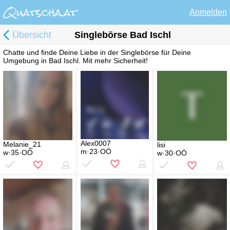
Anmelden
Übersicht
Singlebörse Bad Ischl
Chatte und finde Deine Liebe in der Singlebörse für Deine
Umgebung in Bad Ischl. Mit mehr Sicherheit!
Alex0007
Melanie_21
lisi
m·23·OÖ
w·35·OÖ
w·30·OÖ