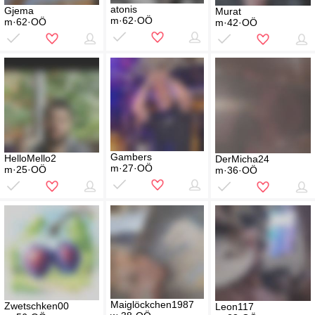
atonis
Gjema
Murat
m·62·OÖ
m·62·OÖ
m·42·OÖ
Gambers
HelloMello2
DerMicha24
m·27·OÖ
m·25·OÖ
m·36·OÖ
Maiglöckchen1987
Zwetschken00
Leon117