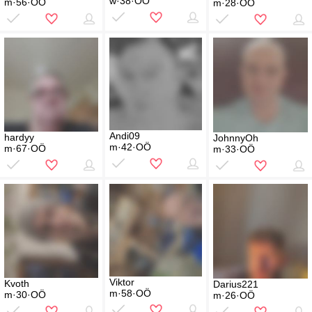
w·38·OÖ
m·56·OÖ
m·28·OÖ
Andi09
hardyy
JohnnyOh
m·42·OÖ
m·67·OÖ
m·33·OÖ
Viktor
Kvoth
Darius221
m·58·OÖ
m·30·OÖ
m·26·OÖ