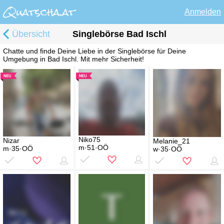
Anmelden
Übersicht
Singlebörse Bad Ischl
Chatte und finde Deine Liebe in der Singlebörse für Deine
Umgebung in Bad Ischl. Mit mehr Sicherheit!
Niko75
Nizar
Melanie_21
m·51·OÖ
m·35·OÖ
w·35·OÖ