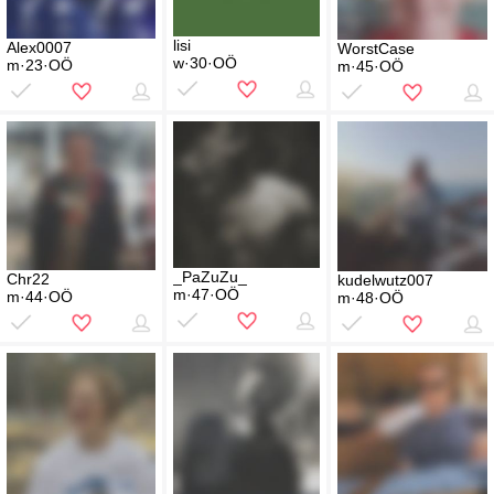
lisi
Alex0007
WorstCase
w·30·OÖ
m·23·OÖ
m·45·OÖ
_PaZuZu_
Chr22
kudelwutz007
m·47·OÖ
m·44·OÖ
m·48·OÖ