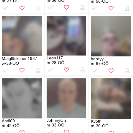
m·36·OÖ
m·27·OÖ
m·56·OÖ
Leon117
Maiglöckchen1987
hardyy
m·28·OÖ
w·38·OÖ
m·67·OÖ
JohnnyOh
Andi09
Kvoth
m·33·OÖ
m·42·OÖ
m·30·OÖ