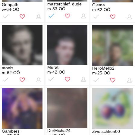
masterchief_dude
Genpath
Gjema
m·33·OÖ
w·64·OÖ
m·62·OÖ
Murat
atonis
HelloMello2
m·42·OÖ
m·62·OÖ
m·25·OÖ
DerMicha24
Gambers
Zwetschken00