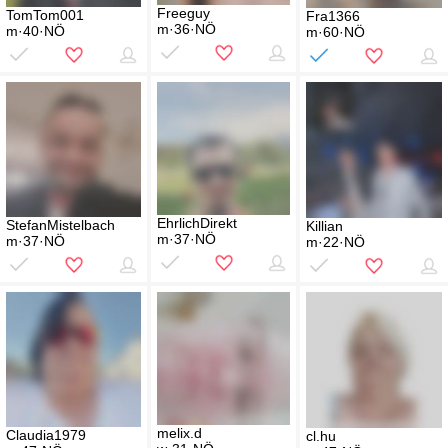
Freeguy
TomTom001
Fra1366
m·36·NÖ
m·40·NÖ
m·60·NÖ
EhrlichDirekt
StefanMistelbach
Killian
m·37·NÖ
m·37·NÖ
m·22·NÖ
melix.d
Claudia1979
cl.hu