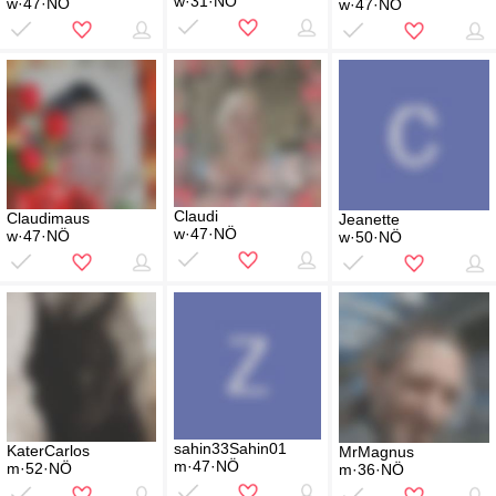
w·31·NÖ
w·47·NÖ
w·47·NÖ
Claudi
Claudimaus
Jeanette
w·47·NÖ
w·47·NÖ
w·50·NÖ
sahin33Sahin01
KaterCarlos
MrMagnus
m·47·NÖ
m·52·NÖ
m·36·NÖ