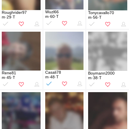
Wuzl66
Roughrider97
Tonycavallo70
m·60·T
m·29·T
m·56·T
Casali78
Rene81
Boymann2000
m·48·T
m·45·T
m·38·T