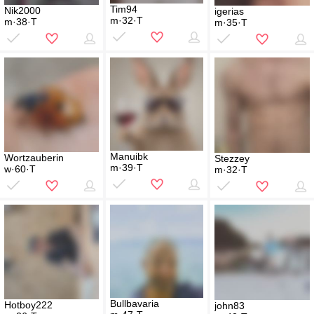
Tim94
Nik2000
igerias
m·32·T
m·38·T
m·35·T
Manuibk
Wortzauberin
Stezzey
m·39·T
w·60·T
m·32·T
Bullbavaria
Hotboy222
john83