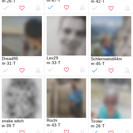
m·47·T
m·26·T
m·42·T
Lex29
Dread95
Schlernwind44m
m·33·T
m·31·T
m·45·T
Rochi
snake.witch
Tiroler
m·43·T
w·39·T
m·26·T