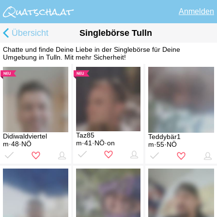
Anmelden
Übersicht
Singlebörse Tulln
Chatte und finde Deine Liebe in der Singlebörse für Deine
Umgebung in Tulln. Mit mehr Sicherheit!
Taz85
Didiwaldviertel
Teddybär1
m·41·NÖ·on
m·48·NÖ
m·55·NÖ