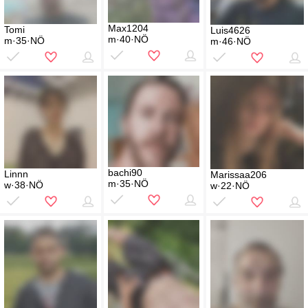
Max1204
Tomi
Luis4626
m·40·NÖ
m·35·NÖ
m·46·NÖ
bachi90
Linnn
Marissaa206
m·35·NÖ
w·38·NÖ
w·22·NÖ