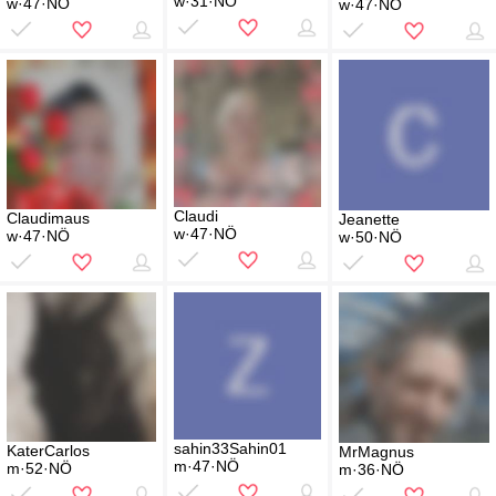
w·31·NÖ
w·47·NÖ
w·47·NÖ
Claudi
Claudimaus
Jeanette
w·47·NÖ
w·47·NÖ
w·50·NÖ
sahin33Sahin01
KaterCarlos
MrMagnus
m·47·NÖ
m·52·NÖ
m·36·NÖ