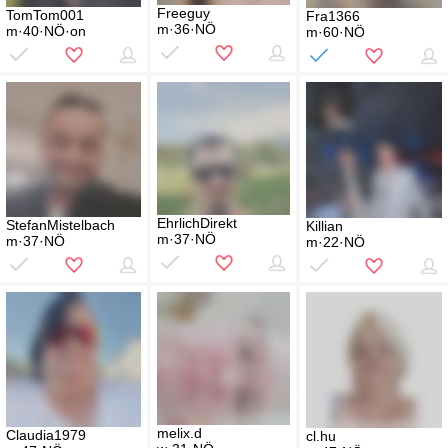
Freeguy
TomTom001
Fra1366
m·36·NÖ
m·40·NÖ·on
m·60·NÖ
EhrlichDirekt
StefanMistelbach
Killian
m·37·NÖ
m·37·NÖ
m·22·NÖ
melix.d
Claudia1979
cl.hu