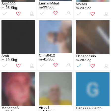
EmilianMihali
Sbg2000
Moisés
m·39·Sbg
m·26·Sbg
m·23·Sbg
Chris8412
Arab
Elchaponinio
m·41·Sbg
m·19·Sbg
m·28·Sbg
Ajsbg1
MariannaS
Geg777788ardo