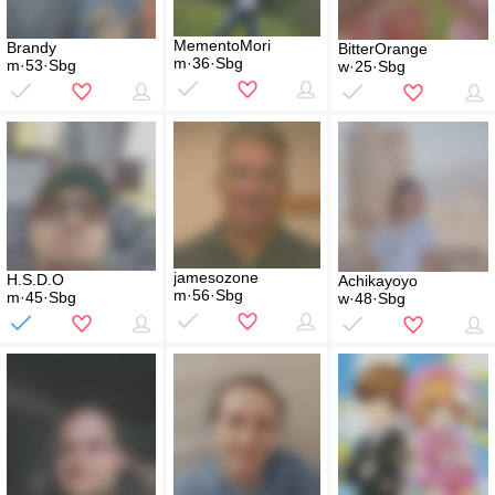
MementoMori
Brandy
BitterOrange
m·36·Sbg
m·53·Sbg
w·25·Sbg
jamesozone
H.S.D.O
Achikayoyo
m·56·Sbg
m·45·Sbg
w·48·Sbg