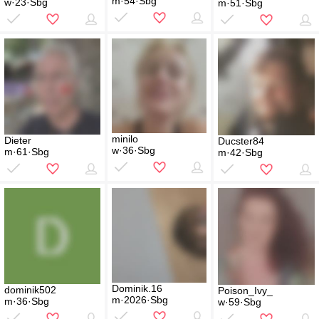
m·54·Sbg
w·23·Sbg
m·51·Sbg
minilo
Dieter
Ducster84
w·36·Sbg
m·61·Sbg
m·42·Sbg
Dominik.16
dominik502
Poison_Ivy_
m·2026·Sbg
m·36·Sbg
w·59·Sbg