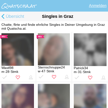
Anmelden
Übersicht
Singles in Graz
Chatte, flirte und finde ehrliche Singles in Deiner Umgebung in Graz
mit Quatscha.at.
Sternschnuppe24
Wastl98
Patrick34
w·47·Stmk
m·28·Stmk
m·31·Stmk