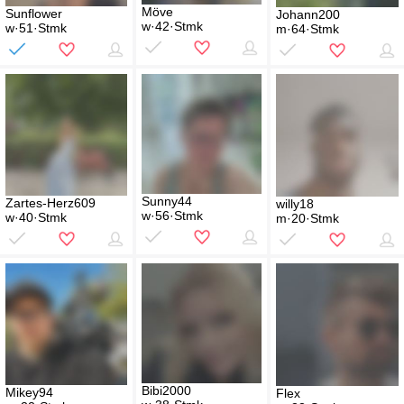
Möve
Sunflower
Johann200
w·42·Stmk
w·51·Stmk
m·64·Stmk
Sunny44
Zartes-Herz609
willy18
w·56·Stmk
w·40·Stmk
m·20·Stmk
Bibi2000
Mikey94
Flex