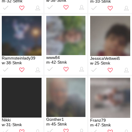
w·38·Stmk
m·32·Stmk
m·33·Stmk
www84
Rammsteinlady39
JessicaVettweiß
m·42·Stmk
w·38·Stmk
w·25·Stmk
Günther1
Nikki
Franz79
m·45·Stmk
w·31·Stmk
m·47·Stmk