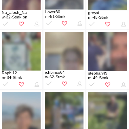
Lover30
Na_afoch_Na
greyxi
m·51·Stmk
w·32·Stmk·on
m·45·Stmk
ichbinso64
Raphi12
stephan49
w·62·Stmk
m·34·Stmk
m·49·Stmk