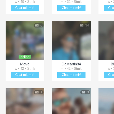
w • 40 • Stmk
m • 32 • Stmk
w • 
Chat mit mir!
Chat mit mir!
Cha
Erheitere Zartes-Herz609
Plänkle mit Mikey94
Erhei
6
34
online
Möve
DaMartin84
B
w • 42 • Stmk
m • 42 • Stmk
w • 
Chat mit mir!
Chat mit mir!
Cha
Plänkle mit Möve
Plänkle mit DaMartin84
Verz
1
3