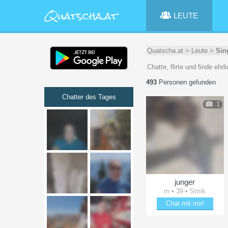
LEUTE
Quatscha.at
>
Leute
>
Sin
Chatte, flirte und finde eh
493
Personen gefunden
Chatter des Tages
1
junger
m • 39 • Stmk
Chat mit mir!
Entzücke junger