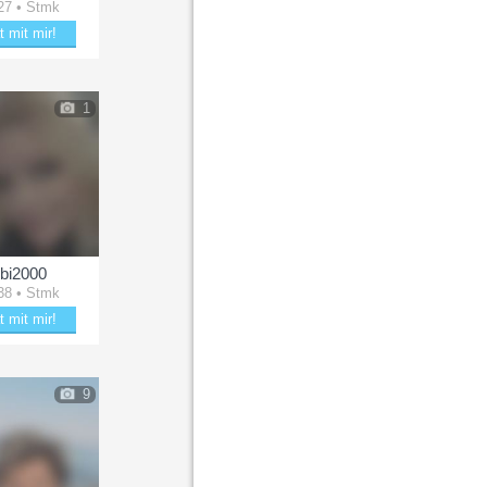
27 • Stmk
t mit mir!
tere landei
1
ibi2000
38 • Stmk
t mit mir!
aubere Bibi2000
9