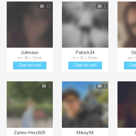
13
1
Julimaus
Patrick34
St
w • 36 • Stmk
m • 31 • Stmk
w • 
Chat mit mir!
Chat mit mir!
Cha
ln
Date mit Julimaus
Bring Patrick34 zum Lächeln
Date 
1
1
Zartes-Herz609
Mikey94