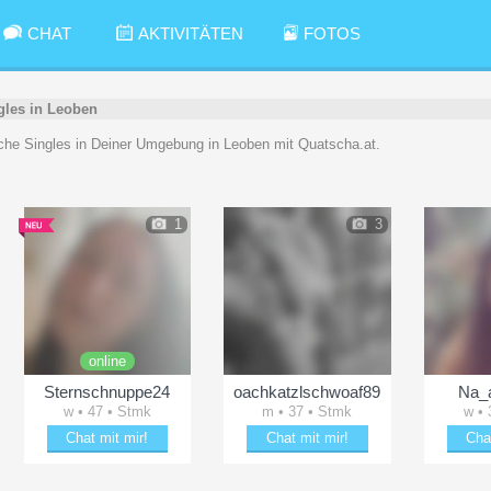
CHAT
AKTIVITÄTEN
FOTOS
gles in Leoben
rliche Singles in Deiner Umgebung in Leoben mit Quatscha.at.
1
3
online
Sternschnuppe24
oachkatzlschwoaf89
Na_
w • 47 • Stmk
m • 37 • Stmk
w • 
Chat mit mir!
Chat mit mir!
Cha
Date mit Sternschnuppe24
Verzaubere oachkatzlschwoaf89
Beza