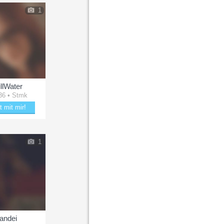
1
illWater
36 • Stmk
t mit mir!
mit StillWater
1
landei