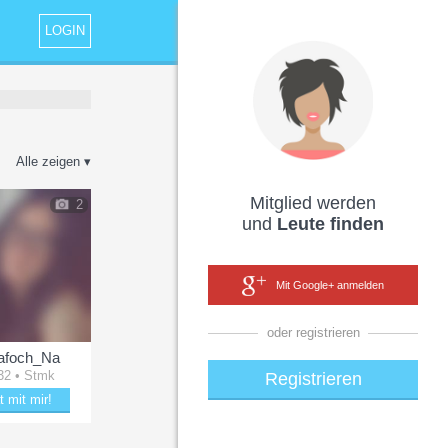
LOGIN
Alle zeigen ▾
Mitglied werden
2
und
Leute finden
Mit Google+ anmelden
oder registrieren
afoch_Na
32 • Stmk
Registrieren
t mit mir!
ubere Na_afoch_Na