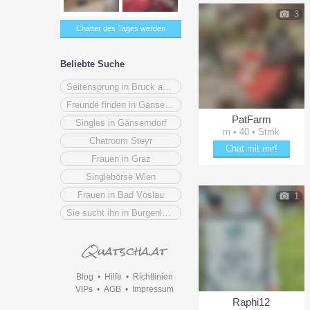
3
Chatter des Tages werden
Beliebte Suche
Seitensprung in Bruck an der Mur
Freunde finden in Gänserndorf
PatFarm
Singles in Gänserndorf
m • 40 • Stmk
Chatroom Steyr
Chat mit mir!
Frauen in Graz
Bring PatFarm zum Läche
Singlebörse Wien
Frauen in Bad Vöslau
1
Sie sucht ihn in Burgenland
Blog
•
Hilfe
•
Richtlinien
VIPs
•
AGB
•
Impressum
Raphi12