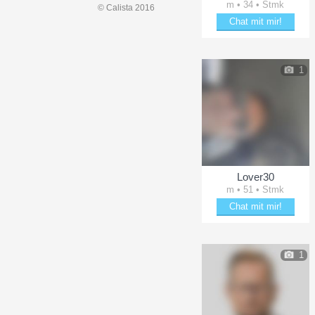
m • 34 • Stmk
© Calista 2016
Chat mit mir!
Flirte mit Raphi12
1
Lover30
m • 51 • Stmk
Chat mit mir!
Schäkere mit Lover30
1