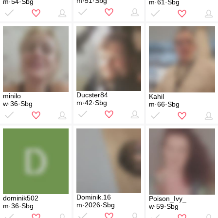
m·51·Sbg
m·54·Sbg
m·61·Sbg
Ducster84
minilo
Kahil
m·42·Sbg
w·36·Sbg
m·66·Sbg
Dominik.16
dominik502
Poison_Ivy_
m·2026·Sbg
m·36·Sbg
w·59·Sbg