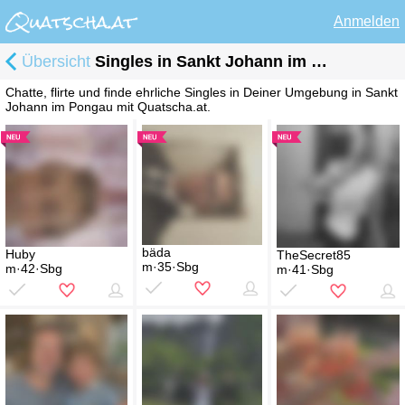
Anmelden
Übersicht
Singles in Sankt Johann im Pongau
Chatte, flirte und finde ehrliche Singles in Deiner Umgebung in Sankt
Johann im Pongau mit Quatscha.at.
bäda
Huby
TheSecret85
m·35·Sbg
m·42·Sbg
m·41·Sbg