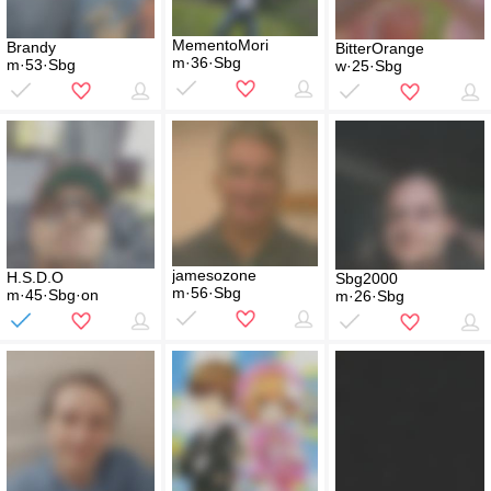
MementoMori
Brandy
BitterOrange
m·36·Sbg
m·53·Sbg
w·25·Sbg
jamesozone
H.S.D.O
Sbg2000
m·56·Sbg
m·45·Sbg·on
m·26·Sbg