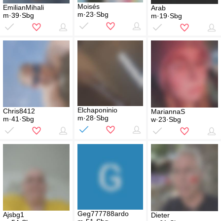
Moisés
EmilianMihali
Arab
m·23·Sbg
m·39·Sbg
m·19·Sbg
Elchaponinio
Chris8412
MariannaS
m·28·Sbg
m·41·Sbg
w·23·Sbg
Geg777788ardo
Ajsbg1
Dieter