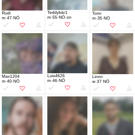
Teddybär1
Rudi
Tomi
m·55·NÖ·on
m·47·NÖ
m·35·NÖ
Luis4626
Max1204
Linnn
m·46·NÖ
m·40·NÖ
w·37·NÖ