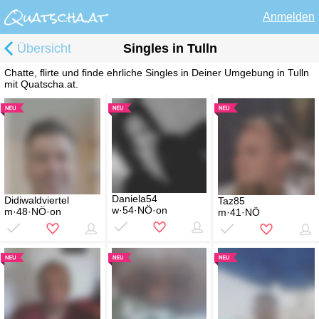
Anmelden
Übersicht
Singles in Tulln
Chatte, flirte und finde ehrliche Singles in Deiner Umgebung in Tulln
mit Quatscha.at.
Daniela54
Didiwaldviertel
Taz85
w·54·NÖ·on
m·48·NÖ·on
m·41·NÖ