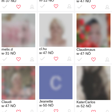
m·22·NÖ
m·37·NÖ
w·47·NÖ
cl.hu
melix.d
Claudimaus
w·47·NÖ
w·31·NÖ
w·47·NÖ
Jeanette
Claudi
KaterCarlos
w·50·NÖ
w·47·NÖ
m·52·NÖ