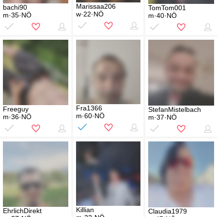
Marissaa206
bachi90
TomTom001
w·22·NÖ
m·35·NÖ
m·40·NÖ
Fra1366
Freeguy
StefanMistelbach
m·60·NÖ
m·36·NÖ
m·37·NÖ
Killian
EhrlichDirekt
Claudia1979