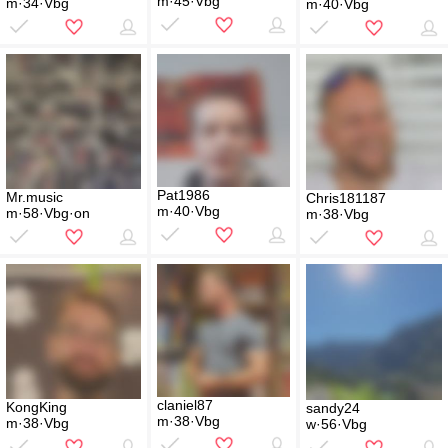
m·45·Vbg
m·34·Vbg
m·40·Vbg
Pat1986
Mr.music
Chris181187
m·40·Vbg
m·58·Vbg·on
m·38·Vbg
claniel87
KongKing
sandy24
m·38·Vbg
m·38·Vbg
w·56·Vbg