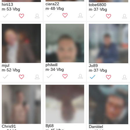
ciara22
hirti13
tobe6800
m·48·Vbg
m·53·Vbg
m·37·Vbg
philwill
mjul
Jo89
m·34·Vbg
m·52·Vbg
m·37·Vbg
Bj68
Chris91
Daniiiiel