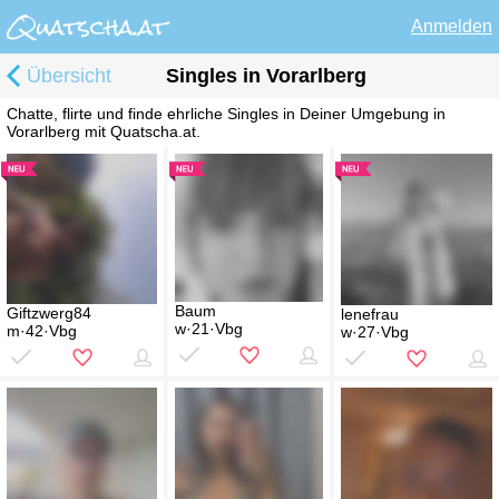
Anmelden
Übersicht
Singles in Vorarlberg
Chatte, flirte und finde ehrliche Singles in Deiner Umgebung in
Vorarlberg mit Quatscha.at.
Baum
Giftzwerg84
lenefrau
w·21·Vbg
m·42·Vbg
w·27·Vbg