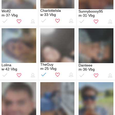
CharlotteIsla
Wolf2
Sunnyboooy95
w·33·Vbg
m·37·Vbg
m·31·Vbg
TheGuy
Lolina
Danteee
m·25·Vbg
w·42·Vbg
m·36·Vbg