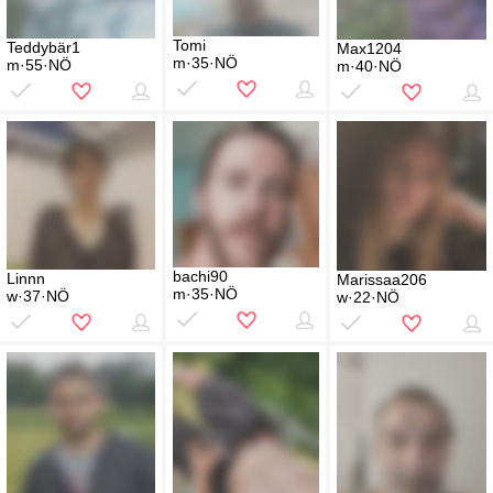
Tomi
Teddybär1
Max1204
m·35·NÖ
m·55·NÖ
m·40·NÖ
bachi90
Linnn
Marissaa206
m·35·NÖ
w·37·NÖ
w·22·NÖ