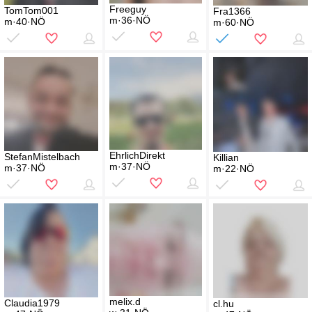
Freeguy
TomTom001
Fra1366
m·36·NÖ
m·40·NÖ
m·60·NÖ
EhrlichDirekt
StefanMistelbach
Killian
m·37·NÖ
m·37·NÖ
m·22·NÖ
melix.d
Claudia1979
cl.hu